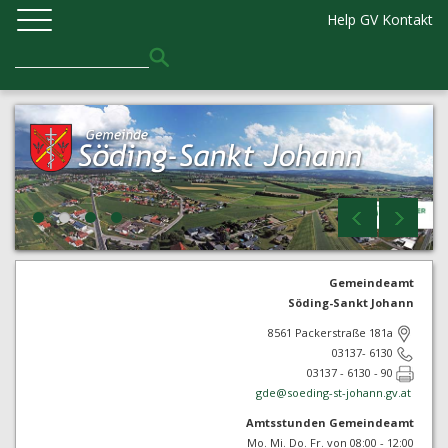
Help GV
Kontakt
Gemeindeamt
Söding-Sankt Johann
8561 Packerstraße 181a
03137- 6130
03137 - 6130 - 90
gde@
soeding-st-johann.gv.at
Amtsstunden Gemeindeamt
Mo. Mi. Do. Fr. von 08:00 - 12:00