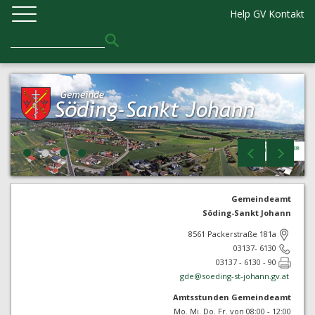
Help GV
Kontakt
Gemeindeamt
Söding-Sankt Johann
8561 Packerstraße 181a
03137- 6130
03137 - 6130 - 90
gde@
soeding-st-johann.gv.at
Amtsstunden Gemeindeamt
Mo. Mi. Do. Fr. von 08:00 - 12:00