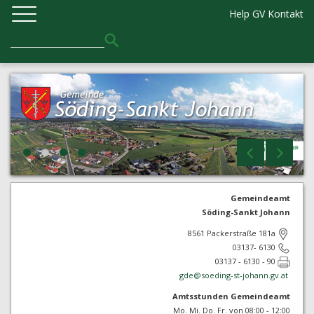
Help GV
Kontakt
Gemeindeamt
Söding-Sankt Johann
8561 Packerstraße 181a
03137- 6130
03137 - 6130 - 90
gde@
soeding-st-johann.gv.at
Amtsstunden Gemeindeamt
Mo. Mi. Do. Fr. von 08:00 - 12:00