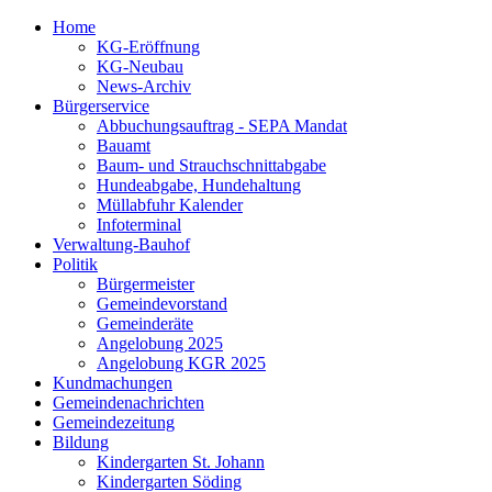
Home
KG-Eröffnung
KG-Neubau
News-Archiv
Bürgerservice
Abbuchungsauftrag - SEPA Mandat
Bauamt
Baum- und Strauchschnittabgabe
Hundeabgabe, Hundehaltung
Müllabfuhr Kalender
Infoterminal
Verwaltung-Bauhof
Politik
Bürgermeister
Gemeindevorstand
Gemeinderäte
Angelobung 2025
Angelobung KGR 2025
Kundmachungen
Gemeindenachrichten
Gemeindezeitung
Bildung
Kindergarten St. Johann
Kindergarten Söding