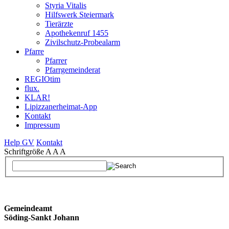
Styria Vitalis
Hilfswerk Steiermark
Tierärzte
Apothekenruf 1455
Zivilschutz-Probealarm
Pfarre
Pfarrer
Pfarrgemeinderat
REGIOtim
flux.
KLAR!
Lipizzanerheimat-App
Kontakt
Impressum
Help GV
Kontakt
Schriftgröße
A
A
A
Gemeindeamt
Söding-Sankt Johann