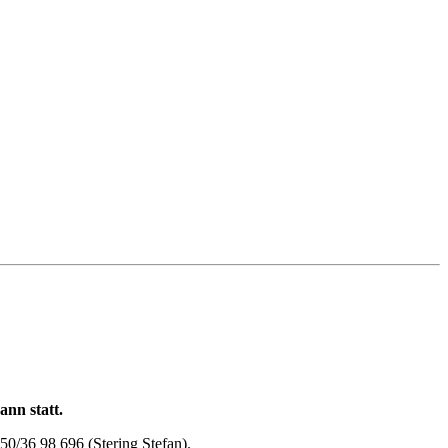
nn statt.
50/36 98 696 (Stering Stefan).