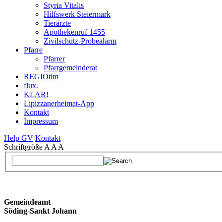
Styria Vitalis
Hilfswerk Steiermark
Tierärzte
Apothekenruf 1455
Zivilschutz-Probealarm
Pfarre
Pfarrer
Pfarrgemeinderat
REGIOtim
flux.
KLAR!
Lipizzanerheimat-App
Kontakt
Impressum
Help GV
Kontakt
Schriftgröße
A
A
A
Gemeindeamt
Söding-Sankt Johann