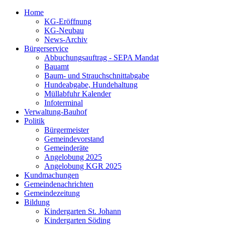
Home
KG-Eröffnung
KG-Neubau
News-Archiv
Bürgerservice
Abbuchungsauftrag - SEPA Mandat
Bauamt
Baum- und Strauchschnittabgabe
Hundeabgabe, Hundehaltung
Müllabfuhr Kalender
Infoterminal
Verwaltung-Bauhof
Politik
Bürgermeister
Gemeindevorstand
Gemeinderäte
Angelobung 2025
Angelobung KGR 2025
Kundmachungen
Gemeindenachrichten
Gemeindezeitung
Bildung
Kindergarten St. Johann
Kindergarten Söding