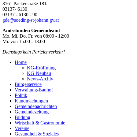
8561 Packerstraße 181a
03137- 6130
03137 - 6130 - 90
gde@
soeding-st-johann.gv.at
Amtsstunden Gemeindeamt
Mo. Mi. Do. Fr. von 08:00 - 12:00
Mi. von 15:00 - 18:00
Dienstags kein Parteienverkehr!
Home
KG-Eröffnung
KG-Neubau
News-Archiv
Bürgerservice
Verwaltung-Bauhof
Politik
Kundmachungen
Gemeindenachrichten
Gemeindezeitung
Bildung
Wirtschaft & Gastronomie
Vereine
Gesundheit & Soziales