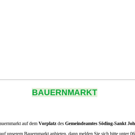
BAUERNMARKT
auernmarkt auf dem
Vorplatz
des
Gemeindeamtes Söding-Sankt Joha
auf unserem Bauernmarkt anbieten, dann melden Sie sich bitte unter 06