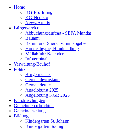
Home
KG-Eröffnung
KG-Neubau
News-Archiv
Bürgerservice
Abbuchungsauftrag - SEPA Mandat
Bauamt
Baum- und Strauchschnittabgabe
Hundeabgabe, Hundehaltung
Müllabfuhr Kalender
Infoterminal
Verwaltung-Bauhof
Politik
Bürgermeister
Gemeindevorstand
Gemeinderäte
Angelobung 2025
Angelobung KGR 2025
Kundmachungen
Gemeindenachrichten
Gemeindezeitung
Bildung
Kindergarten St. Johann
Kindergarten Söding