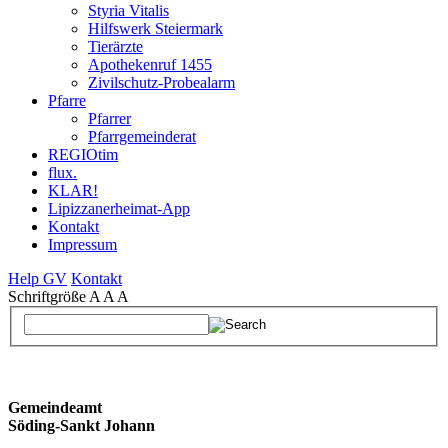
Styria Vitalis
Hilfswerk Steiermark
Tierärzte
Apothekenruf 1455
Zivilschutz-Probealarm
Pfarre
Pfarrer
Pfarrgemeinderat
REGIOtim
flux.
KLAR!
Lipizzanerheimat-App
Kontakt
Impressum
Help GV
Kontakt
Schriftgröße
A
A
A
Gemeindeamt
Söding-Sankt Johann