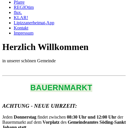
Pfarre
REGIOtim
flux.
KLAR!
Lipizzanerheimat-App
Kontakt
Impressum
Herzlich Willkommen
in unserer schönen Gemeinde
BAUERNMARKT
ACHTUNG - NEUE UHRZEIT:
Jeden
Donnerstag
findet zwischen
08:30 Uhr und 12:00 Uhr
der
Bauernmarkt auf dem
Vorplatz
des
Gemeindeamtes Söding-Sankt
Johann statt.