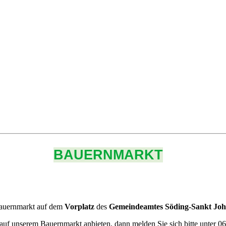
BAUERNMARKT
auernmarkt auf dem
Vorplatz
des
Gemeindeamtes Söding-Sankt Joha
auf unserem Bauernmarkt anbieten, dann melden Sie sich bitte unter 06