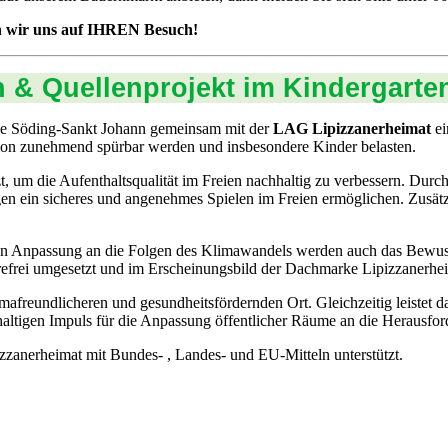
n wir uns auf IHREN Besuch!
n & Quellenprojekt im Kindergarte
de Söding-Sankt Johann gemeinsam mit der
LAG Lipizzanerheimat
ei
egion zunehmend spürbar werden und insbesondere Kinder belasten.
um die Aufenthaltsqualität im Freien nachhaltig zu verbessern. Durc
gen ein sicheres und angenehmes Spielen im Freien ermöglichen. Zusät
eten Anpassung an die Folgen des Klimawandels werden auch das Bewus
efrei umgesetzt und im Erscheinungsbild der Dachmarke Lipizzanerheim
mafreundlicheren und gesundheitsfördernden Ort. Gleichzeitig leistet
haltigen Impuls für die Anpassung öffentlicher Räume an die Herausfo
erheimat mit Bundes- , Landes- und EU-Mitteln unterstützt.