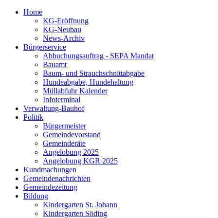
Home
KG-Eröffnung
KG-Neubau
News-Archiv
Bürgerservice
Abbuchungsauftrag - SEPA Mandat
Bauamt
Baum- und Strauchschnittabgabe
Hundeabgabe, Hundehaltung
Müllabfuhr Kalender
Infoterminal
Verwaltung-Bauhof
Politik
Bürgermeister
Gemeindevorstand
Gemeinderäte
Angelobung 2025
Angelobung KGR 2025
Kundmachungen
Gemeindenachrichten
Gemeindezeitung
Bildung
Kindergarten St. Johann
Kindergarten Söding