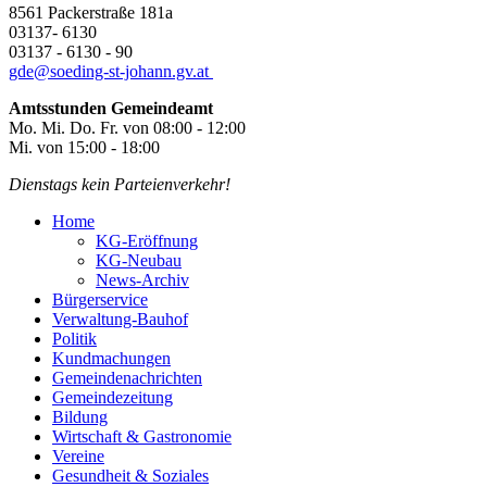
8561 Packerstraße 181a
03137- 6130
03137 - 6130 - 90
gde@
soeding-st-johann.gv.at
Amtsstunden Gemeindeamt
Mo. Mi. Do. Fr. von 08:00 - 12:00
Mi. von 15:00 - 18:00
Dienstags kein Parteienverkehr!
Home
KG-Eröffnung
KG-Neubau
News-Archiv
Bürgerservice
Verwaltung-Bauhof
Politik
Kundmachungen
Gemeindenachrichten
Gemeindezeitung
Bildung
Wirtschaft & Gastronomie
Vereine
Gesundheit & Soziales