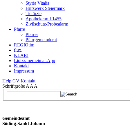
Styria Vitalis
Hilfswerk Steiermark
Tierärzte
Apothekenruf 1455
Zivilschutz-Probealarm
Pfarre
Pfarrer
Pfarrgemeinderat
REGIOtim
flux.
KLAR!
Lipizzanerheimat-App
Kontakt
Impressum
Help GV
Kontakt
Schriftgröße
A
A
A
Gemeindeamt
Söding-Sankt Johann