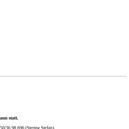
nn statt.
50/36 98 696 (Stering Stefan).