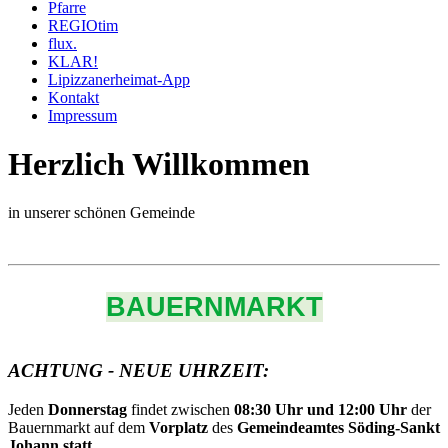
Pfarre
REGIOtim
flux.
KLAR!
Lipizzanerheimat-App
Kontakt
Impressum
Herzlich Willkommen
in unserer schönen Gemeinde
BAUERNMARKT
ACHTUNG - NEUE UHRZEIT:
Jeden
Donnerstag
findet zwischen
08:30 Uhr und 12:00 Uhr
der
Bauernmarkt auf dem
Vorplatz
des
Gemeindeamtes Söding-Sankt
Johann statt.