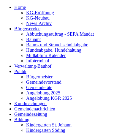
Home
KG-Eröffnung
KG-Neubau
News-Archiv
Bürgerservice
Abbuchungsauftrag - SEPA Mandat
Bauamt
Baum- und Strauchschnittabgabe
Hundeabgabe, Hundehaltung
Müllabfuhr Kalender
Infoterminal
Verwaltung-Bauhof
Politik
Bürgermeister
Gemeindevorstand
Gemeinderäte
Angelobung 2025
Angelobung KGR 2025
Kundmachungen
Gemeindenachrichten
Gemeindezeitung
Bildung
Kindergarten St. Johann
Kindergarten Söding