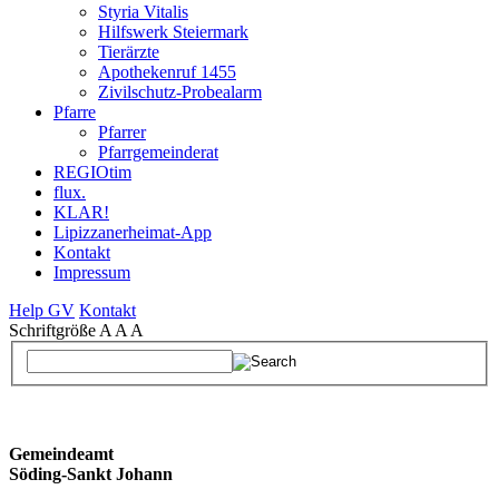
Styria Vitalis
Hilfswerk Steiermark
Tierärzte
Apothekenruf 1455
Zivilschutz-Probealarm
Pfarre
Pfarrer
Pfarrgemeinderat
REGIOtim
flux.
KLAR!
Lipizzanerheimat-App
Kontakt
Impressum
Help GV
Kontakt
Schriftgröße
A
A
A
Gemeindeamt
Söding-Sankt Johann