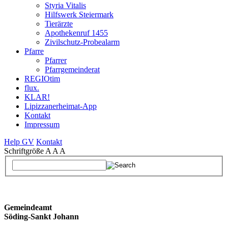
Styria Vitalis
Hilfswerk Steiermark
Tierärzte
Apothekenruf 1455
Zivilschutz-Probealarm
Pfarre
Pfarrer
Pfarrgemeinderat
REGIOtim
flux.
KLAR!
Lipizzanerheimat-App
Kontakt
Impressum
Help GV
Kontakt
Schriftgröße
A
A
A
Gemeindeamt
Söding-Sankt Johann