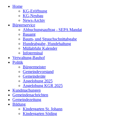
Home
KG-Eröffnung
KG-Neubau
News-Archiv
Bürgerservice
Abbuchungsauftrag - SEPA Mandat
Bauamt
Baum- und Strauchschnittabgabe
Hundeabgabe, Hundehaltung
Müllabfuhr Kalender
Infoterminal
Verwaltung-Bauhof
Politik
Bürgermeister
Gemeindevorstand
Gemeinderäte
Angelobung 2025
Angelobung KGR 2025
Kundmachungen
Gemeindenachrichten
Gemeindezeitung
Bildung
Kindergarten St. Johann
Kindergarten Söding