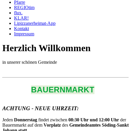
Pfarre
REGIOtim
flux.
KLAR!
Lipizzanerheimat-App
Kontakt
Impressum
Herzlich Willkommen
in unserer schönen Gemeinde
BAUERNMARKT
ACHTUNG - NEUE UHRZEIT:
Jeden
Donnerstag
findet zwischen
08:30 Uhr und 12:00 Uhr
der
Bauernmarkt auf dem
Vorplatz
des
Gemeindeamtes Söding-Sankt
Johann statt.