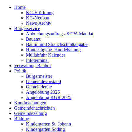
Home
KG-Eröffnung
KG-Neubau
News-Archiv
Bürgerservice
Abbuchungsauftrag - SEPA Mandat
Bauamt
Baum- und Strauchschnittabgabe
Hundeabgabe, Hundehaltung
Müllabfuhr Kalender
Infoterminal
Verwaltung-Bauhof
Politik
Bürgermeister
Gemeindevorstand
Gemeinderäte
Angelobung 2025
Angelobung KGR 2025
Kundmachungen
Gemeindenachrichten
Gemeindezeitung
Bildung
Kindergarten St. Johann
Kindergarten Söding