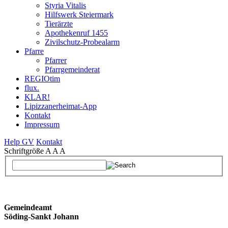
Styria Vitalis
Hilfswerk Steiermark
Tierärzte
Apothekenruf 1455
Zivilschutz-Probealarm
Pfarre
Pfarrer
Pfarrgemeinderat
REGIOtim
flux.
KLAR!
Lipizzanerheimat-App
Kontakt
Impressum
Help GV
Kontakt
Schriftgröße
A
A
A
Gemeindeamt
Söding-Sankt Johann