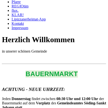
Pfarre
REGIOtim
flux.
KLAR!
Lipizzanerheimat-App
Kontakt
Impressum
Herzlich Willkommen
in unserer schönen Gemeinde
BAUERNMARKT
ACHTUNG - NEUE UHRZEIT:
Jeden
Donnerstag
findet zwischen
08:30 Uhr und 12:00 Uhr
der
Bauernmarkt auf dem
Vorplatz
des
Gemeindeamtes Söding-Sankt
Johann statt.