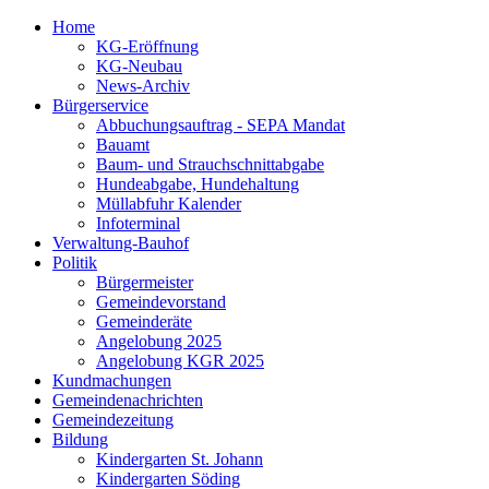
Home
KG-Eröffnung
KG-Neubau
News-Archiv
Bürgerservice
Abbuchungsauftrag - SEPA Mandat
Bauamt
Baum- und Strauchschnittabgabe
Hundeabgabe, Hundehaltung
Müllabfuhr Kalender
Infoterminal
Verwaltung-Bauhof
Politik
Bürgermeister
Gemeindevorstand
Gemeinderäte
Angelobung 2025
Angelobung KGR 2025
Kundmachungen
Gemeindenachrichten
Gemeindezeitung
Bildung
Kindergarten St. Johann
Kindergarten Söding