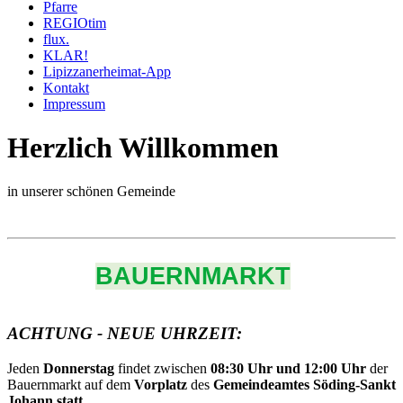
Pfarre
REGIOtim
flux.
KLAR!
Lipizzanerheimat-App
Kontakt
Impressum
Herzlich Willkommen
in unserer schönen Gemeinde
BAUERNMARKT
ACHTUNG - NEUE UHRZEIT:
Jeden
Donnerstag
findet zwischen
08:30 Uhr und 12:00 Uhr
der
Bauernmarkt auf dem
Vorplatz
des
Gemeindeamtes Söding-Sankt
Johann statt.