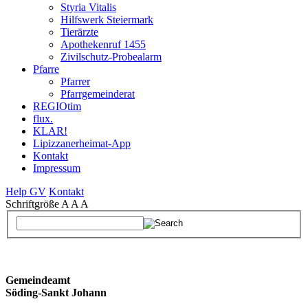
Styria Vitalis
Hilfswerk Steiermark
Tierärzte
Apothekenruf 1455
Zivilschutz-Probealarm
Pfarre
Pfarrer
Pfarrgemeinderat
REGIOtim
flux.
KLAR!
Lipizzanerheimat-App
Kontakt
Impressum
Help GV
Kontakt
Schriftgröße
A
A
A
Gemeindeamt
Söding-Sankt Johann