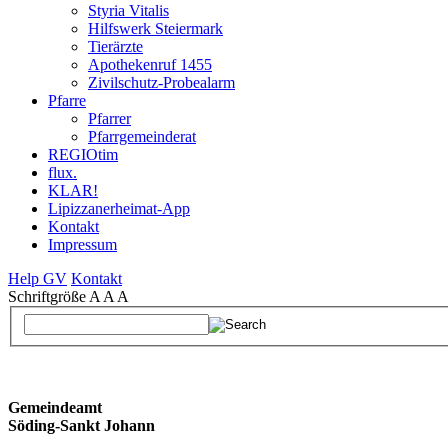
Styria Vitalis
Hilfswerk Steiermark
Tierärzte
Apothekenruf 1455
Zivilschutz-Probealarm
Pfarre
Pfarrer
Pfarrgemeinderat
REGIOtim
flux.
KLAR!
Lipizzanerheimat-App
Kontakt
Impressum
Help GV
Kontakt
Schriftgröße
A
A
A
Gemeindeamt
Söding-Sankt Johann