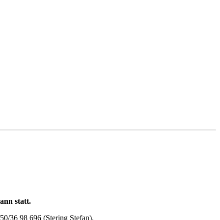
nn statt.
50/36 98 696 (Stering Stefan).