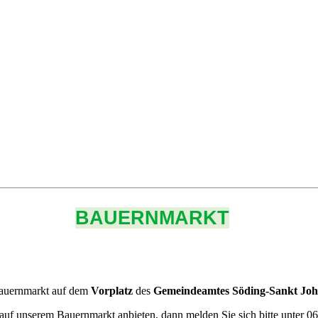
BAUERNMARKT
auernmarkt auf dem
Vorplatz
des
Gemeindeamtes Söding-Sankt Joha
auf unserem Bauernmarkt anbieten, dann melden Sie sich bitte unter 06