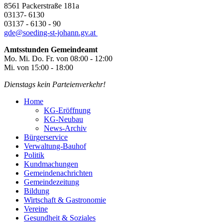
8561 Packerstraße 181a
03137- 6130
03137 - 6130 - 90
gde@
soeding-st-johann.gv.at
Amtsstunden Gemeindeamt
Mo. Mi. Do. Fr. von 08:00 - 12:00
Mi. von 15:00 - 18:00
Dienstags kein Parteienverkehr!
Home
KG-Eröffnung
KG-Neubau
News-Archiv
Bürgerservice
Verwaltung-Bauhof
Politik
Kundmachungen
Gemeindenachrichten
Gemeindezeitung
Bildung
Wirtschaft & Gastronomie
Vereine
Gesundheit & Soziales