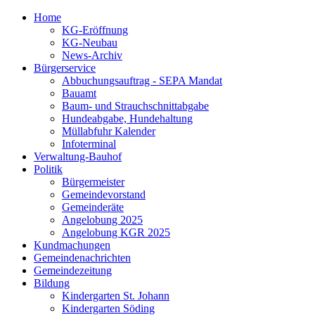
Home
KG-Eröffnung
KG-Neubau
News-Archiv
Bürgerservice
Abbuchungsauftrag - SEPA Mandat
Bauamt
Baum- und Strauchschnittabgabe
Hundeabgabe, Hundehaltung
Müllabfuhr Kalender
Infoterminal
Verwaltung-Bauhof
Politik
Bürgermeister
Gemeindevorstand
Gemeinderäte
Angelobung 2025
Angelobung KGR 2025
Kundmachungen
Gemeindenachrichten
Gemeindezeitung
Bildung
Kindergarten St. Johann
Kindergarten Söding