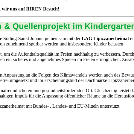
n wir uns auf IHREN Besuch!
n & Quellenprojekt im Kindergarte
de Söding-Sankt Johann gemeinsam mit der
LAG Lipizzanerheimat
ei
egion zunehmend spürbar werden und insbesondere Kinder belasten.
um die Aufenthaltsqualität im Freien nachhaltig zu verbessern. Durc
gen ein sicheres und angenehmes Spielen im Freien ermöglichen. Zusät
eten Anpassung an die Folgen des Klimawandels werden auch das Bewus
efrei umgesetzt und im Erscheinungsbild der Dachmarke Lipizzanerheim
mafreundlicheren und gesundheitsfördernden Ort. Gleichzeitig leistet
haltigen Impuls für die Anpassung öffentlicher Räume an die Herausfo
erheimat mit Bundes- , Landes- und EU-Mitteln unterstützt.