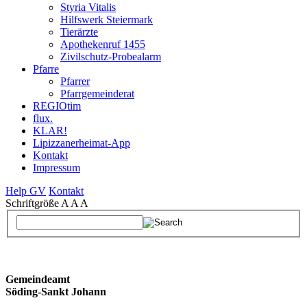
Styria Vitalis
Hilfswerk Steiermark
Tierärzte
Apothekenruf 1455
Zivilschutz-Probealarm
Pfarre
Pfarrer
Pfarrgemeinderat
REGIOtim
flux.
KLAR!
Lipizzanerheimat-App
Kontakt
Impressum
Help GV
Kontakt
Schriftgröße
A
A
A
Gemeindeamt
Söding-Sankt Johann