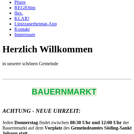
Pfarre
REGIOtim
flux.
KLAR!
Lipizzanerheimat-App
Kontakt
Impressum
Herzlich Willkommen
in unserer schönen Gemeinde
BAUERNMARKT
ACHTUNG - NEUE UHRZEIT:
Jeden
Donnerstag
findet zwischen
08:30 Uhr und 12:00 Uhr
der
Bauernmarkt auf dem
Vorplatz
des
Gemeindeamtes Söding-Sankt
Johann statt.