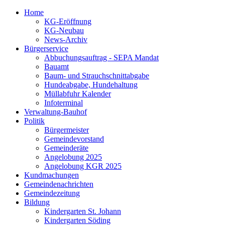
Home
KG-Eröffnung
KG-Neubau
News-Archiv
Bürgerservice
Abbuchungsauftrag - SEPA Mandat
Bauamt
Baum- und Strauchschnittabgabe
Hundeabgabe, Hundehaltung
Müllabfuhr Kalender
Infoterminal
Verwaltung-Bauhof
Politik
Bürgermeister
Gemeindevorstand
Gemeinderäte
Angelobung 2025
Angelobung KGR 2025
Kundmachungen
Gemeindenachrichten
Gemeindezeitung
Bildung
Kindergarten St. Johann
Kindergarten Söding