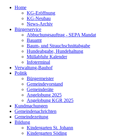
Home
KG-Eröffnung
KG-Neubau
News-Archiv
Bürgerservice
Abbuchungsauftrag - SEPA Mandat
Bauamt
Baum- und Strauchschnittabgabe
Hundeabgabe, Hundehaltung
Müllabfuhr Kalender
Infoterminal
Verwaltung-Bauhof
Politik
Bürgermeister
Gemeindevorstand
Gemeinderäte
Angelobung 2025
Angelobung KGR 2025
Kundmachungen
Gemeindenachrichten
Gemeindezeitung
Bildung
Kindergarten St. Johann
Kindergarten Söding