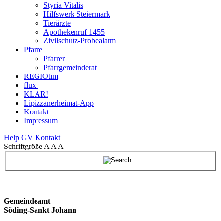
Styria Vitalis
Hilfswerk Steiermark
Tierärzte
Apothekenruf 1455
Zivilschutz-Probealarm
Pfarre
Pfarrer
Pfarrgemeinderat
REGIOtim
flux.
KLAR!
Lipizzanerheimat-App
Kontakt
Impressum
Help GV
Kontakt
Schriftgröße
A
A
A
Gemeindeamt
Söding-Sankt Johann