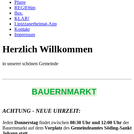
Pfarre
REGIOtim
flux.
KLAR!
Lipizzanerheimat-App
Kontakt
Impressum
Herzlich Willkommen
in unserer schönen Gemeinde
BAUERNMARKT
ACHTUNG - NEUE UHRZEIT:
Jeden
Donnerstag
findet zwischen
08:30 Uhr und 12:00 Uhr
der
Bauernmarkt auf dem
Vorplatz
des
Gemeindeamtes Söding-Sankt
Johann statt.