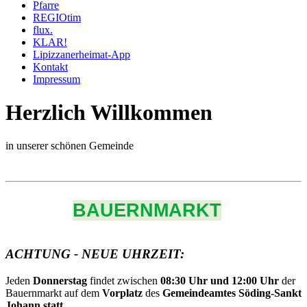
Pfarre
REGIOtim
flux.
KLAR!
Lipizzanerheimat-App
Kontakt
Impressum
Herzlich Willkommen
in unserer schönen Gemeinde
BAUERNMARKT
ACHTUNG - NEUE UHRZEIT:
Jeden
Donnerstag
findet zwischen
08:30 Uhr und 12:00 Uhr
der
Bauernmarkt auf dem
Vorplatz
des
Gemeindeamtes Söding-Sankt
Johann statt.