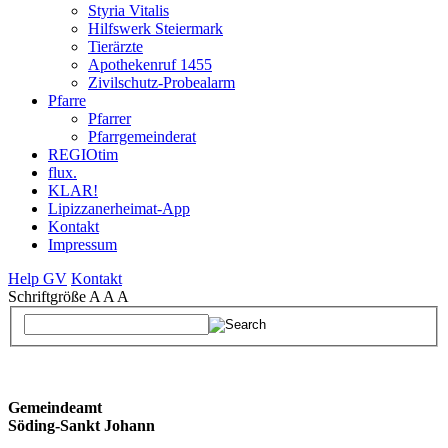
Styria Vitalis
Hilfswerk Steiermark
Tierärzte
Apothekenruf 1455
Zivilschutz-Probealarm
Pfarre
Pfarrer
Pfarrgemeinderat
REGIOtim
flux.
KLAR!
Lipizzanerheimat-App
Kontakt
Impressum
Help GV
Kontakt
Schriftgröße
A
A
A
Gemeindeamt
Söding-Sankt Johann