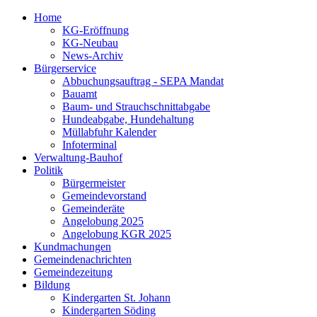
Home
KG-Eröffnung
KG-Neubau
News-Archiv
Bürgerservice
Abbuchungsauftrag - SEPA Mandat
Bauamt
Baum- und Strauchschnittabgabe
Hundeabgabe, Hundehaltung
Müllabfuhr Kalender
Infoterminal
Verwaltung-Bauhof
Politik
Bürgermeister
Gemeindevorstand
Gemeinderäte
Angelobung 2025
Angelobung KGR 2025
Kundmachungen
Gemeindenachrichten
Gemeindezeitung
Bildung
Kindergarten St. Johann
Kindergarten Söding