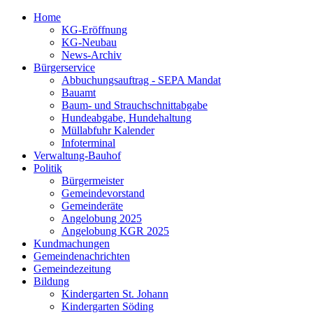
Home
KG-Eröffnung
KG-Neubau
News-Archiv
Bürgerservice
Abbuchungsauftrag - SEPA Mandat
Bauamt
Baum- und Strauchschnittabgabe
Hundeabgabe, Hundehaltung
Müllabfuhr Kalender
Infoterminal
Verwaltung-Bauhof
Politik
Bürgermeister
Gemeindevorstand
Gemeinderäte
Angelobung 2025
Angelobung KGR 2025
Kundmachungen
Gemeindenachrichten
Gemeindezeitung
Bildung
Kindergarten St. Johann
Kindergarten Söding