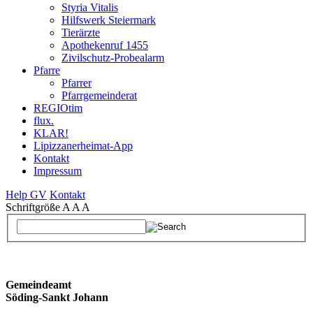
Styria Vitalis
Hilfswerk Steiermark
Tierärzte
Apothekenruf 1455
Zivilschutz-Probealarm
Pfarre
Pfarrer
Pfarrgemeinderat
REGIOtim
flux.
KLAR!
Lipizzanerheimat-App
Kontakt
Impressum
Help GV
Kontakt
Schriftgröße
A
A
A
Gemeindeamt
Söding-Sankt Johann