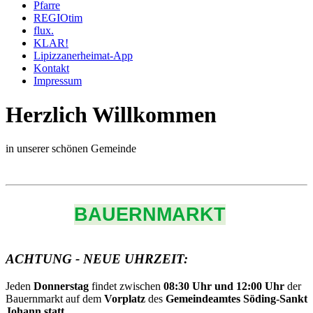
Pfarre
REGIOtim
flux.
KLAR!
Lipizzanerheimat-App
Kontakt
Impressum
Herzlich Willkommen
in unserer schönen Gemeinde
BAUERNMARKT
ACHTUNG - NEUE UHRZEIT:
Jeden
Donnerstag
findet zwischen
08:30 Uhr und 12:00 Uhr
der
Bauernmarkt auf dem
Vorplatz
des
Gemeindeamtes Söding-Sankt
Johann statt.