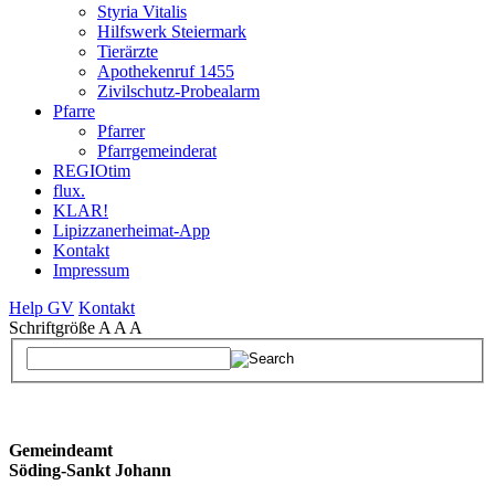
Styria Vitalis
Hilfswerk Steiermark
Tierärzte
Apothekenruf 1455
Zivilschutz-Probealarm
Pfarre
Pfarrer
Pfarrgemeinderat
REGIOtim
flux.
KLAR!
Lipizzanerheimat-App
Kontakt
Impressum
Help GV
Kontakt
Schriftgröße
A
A
A
Gemeindeamt
Söding-Sankt Johann