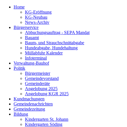
Home
KG-Eröffnung
KG-Neubau
News-Archiv
Bürgerservice
Abbuchungsauftrag - SEPA Mandat
Bauamt
Baum- und Strauchschnittabgabe
Hundeabgabe, Hundehaltung
Müllabfuhr Kalender
Infoterminal
Verwaltung-Bauhof
Politik
Bürgermeister
Gemeindevorstand
Gemeinderäte
Angelobung 2025
Angelobung KGR 2025
Kundmachungen
Gemeindenachrichten
Gemeindezeitung
Bildung
Kindergarten St. Johann
Kindergarten Söding