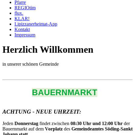
Pfarre
REGIOtim
flux.
KLAR!
Lipizzanerheimat-App
Kontakt
Impressum
Herzlich Willkommen
in unserer schönen Gemeinde
BAUERNMARKT
ACHTUNG - NEUE UHRZEIT:
Jeden
Donnerstag
findet zwischen
08:30 Uhr und 12:00 Uhr
der
Bauernmarkt auf dem
Vorplatz
des
Gemeindeamtes Söding-Sankt
Johann statt.