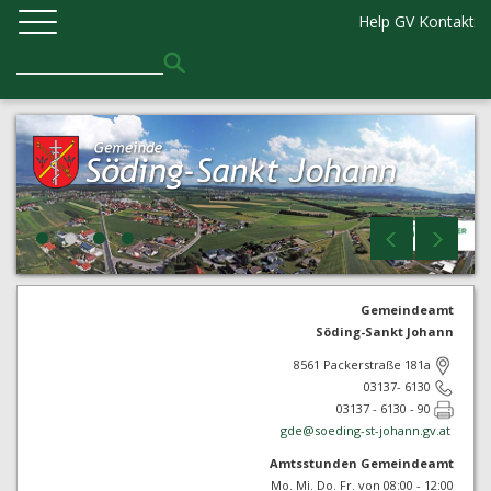
Help GV
Kontakt
Gemeindeamt
Söding-Sankt Johann
8561 Packerstraße 181a
03137- 6130
03137 - 6130 - 90
gde@
soeding-st-johann.gv.at
Amtsstunden Gemeindeamt
Mo. Mi. Do. Fr. von 08:00 - 12:00