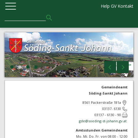
Help GV
Kontakt
Gemeindeamt
Söding-Sankt Johann
8561 Packerstraße 181a
03137- 6130
03137 - 6130 - 90
gde@
soeding-st-johann.gv.at
Amtsstunden Gemeindeamt
Mo. Mi. Do. Fr. von 08:00 - 12:00