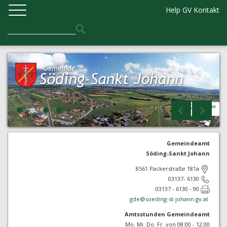
Help GV
Kontakt
Gemeindeamt
Söding-Sankt Johann
8561 Packerstraße 181a
03137- 6130
03137 - 6130 - 90
gde@
soeding-st-johann.gv.at
Amtsstunden Gemeindeamt
Mo. Mi. Do. Fr. von 08:00 - 12:00