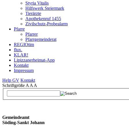
Styria Vitalis
Hilfswerk Steiermark
Tierärzte
Apothekenruf 1455
Zivilschutz-Probealarm
Pfarre
Pfarrer
Pfarrgemeinderat
REGIOtim
flux.
KLAR!
Lipizzanerheimat-App
Kontakt
Impressum
Help GV
Kontakt
Schriftgröße
A
A
A
Gemeindeamt
Söding-Sankt Johann