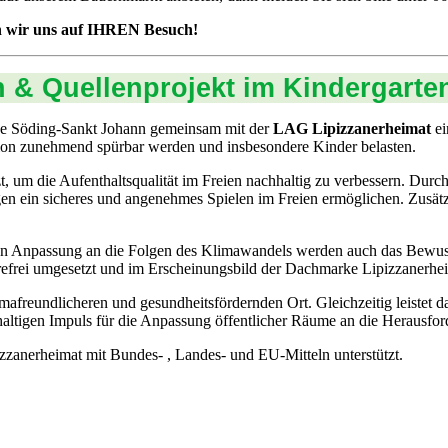
n wir uns auf IHREN Besuch!
n & Quellenprojekt im Kindergarte
de Söding-Sankt Johann gemeinsam mit der
LAG Lipizzanerheimat
ei
egion zunehmend spürbar werden und insbesondere Kinder belasten.
um die Aufenthaltsqualität im Freien nachhaltig zu verbessern. Durc
gen ein sicheres und angenehmes Spielen im Freien ermöglichen. Zusät
eten Anpassung an die Folgen des Klimawandels werden auch das Bewus
efrei umgesetzt und im Erscheinungsbild der Dachmarke Lipizzanerheim
mafreundlicheren und gesundheitsfördernden Ort. Gleichzeitig leistet
haltigen Impuls für die Anpassung öffentlicher Räume an die Herausfo
erheimat mit Bundes- , Landes- und EU-Mitteln unterstützt.