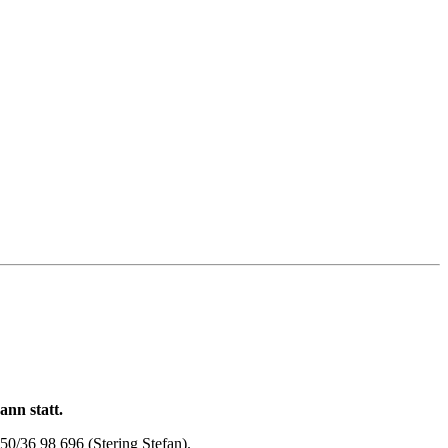
nn statt.
50/36 98 696 (Stering Stefan).