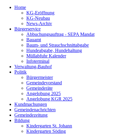
Home
KG-Eröffnung
KG-Neubau
News-Archiv
Bürgerservice
Abbuchungsauftrag - SEPA Mandat
Bauamt
Baum- und Strauchschnittabgabe
Hundeabgabe, Hundehaltung
Müllabfuhr Kalender
Infoterminal
Verwaltung-Bauhof
Politik
Bürgermeister
Gemeindevorstand
Gemeinderäte
Angelobung 2025
Angelobung KGR 2025
Kundmachungen
Gemeindenachrichten
Gemeindezeitung
Bildung
Kindergarten St. Johann
Kindergarten Söding