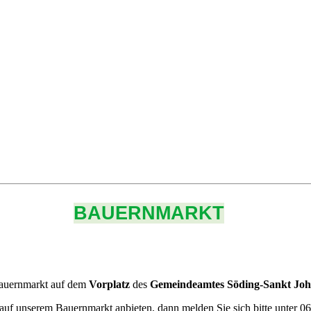
BAUERNMARKT
auernmarkt auf dem
Vorplatz
des
Gemeindeamtes Söding-Sankt Joha
auf unserem Bauernmarkt anbieten, dann melden Sie sich bitte unter 06