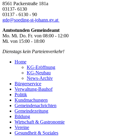
8561 Packerstraße 181a
03137- 6130
03137 - 6130 - 90
gde@
soeding-st-johann.gv.at
Amtsstunden Gemeindeamt
Mo. Mi. Do. Fr. von 08:00 - 12:00
Mi. von 15:00 - 18:00
Dienstags kein Parteienverkehr!
Home
KG-Eröffnung
KG-Neubau
News-Archiv
Bürgerservice
Verwaltung-Bauhof
Politik
Kundmachungen
Gemeindenachrichten
Gemeindezeitung
Bildung
Wirtschaft & Gastronomie
Vereine
Gesundheit & Soziales