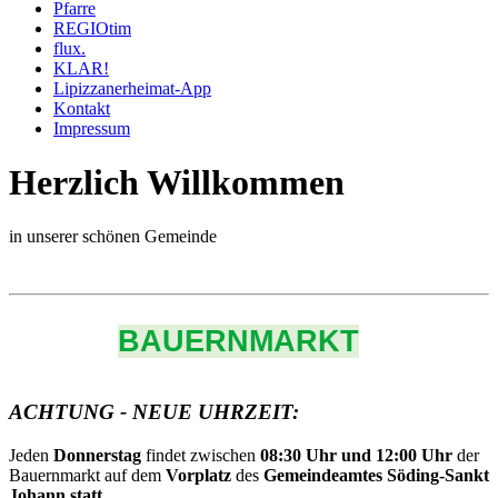
Pfarre
REGIOtim
flux.
KLAR!
Lipizzanerheimat-App
Kontakt
Impressum
Herzlich Willkommen
in unserer schönen Gemeinde
BAUERNMARKT
ACHTUNG - NEUE UHRZEIT:
Jeden
Donnerstag
findet zwischen
08:30 Uhr und 12:00 Uhr
der
Bauernmarkt auf dem
Vorplatz
des
Gemeindeamtes Söding-Sankt
Johann statt.