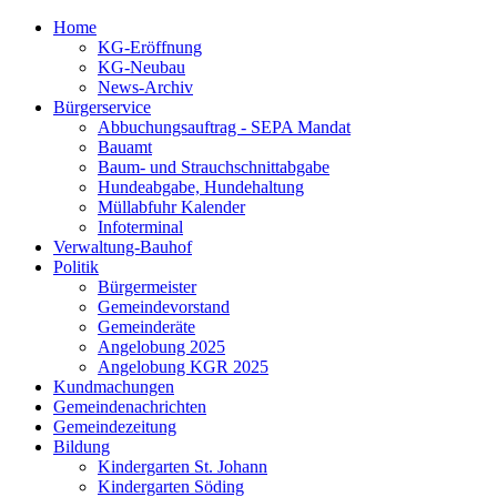
Home
KG-Eröffnung
KG-Neubau
News-Archiv
Bürgerservice
Abbuchungsauftrag - SEPA Mandat
Bauamt
Baum- und Strauchschnittabgabe
Hundeabgabe, Hundehaltung
Müllabfuhr Kalender
Infoterminal
Verwaltung-Bauhof
Politik
Bürgermeister
Gemeindevorstand
Gemeinderäte
Angelobung 2025
Angelobung KGR 2025
Kundmachungen
Gemeindenachrichten
Gemeindezeitung
Bildung
Kindergarten St. Johann
Kindergarten Söding