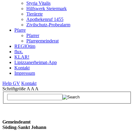
Styria Vitalis
Hilfswerk Steiermark
Tierärzte
Apothekenruf 1455
Zivilschutz-Probealarm
Pfarre
Pfarrer
Pfarrgemeinderat
REGIOtim
flux.
KLAR!
Lipizzanerheimat-App
Kontakt
Impressum
Help GV
Kontakt
Schriftgröße
A
A
A
Gemeindeamt
Söding-Sankt Johann